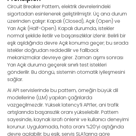
Circuit Breaker Pattern, elektrik devrelerindeki
sigortadan esinlenerek geliştirilmiştir. Üç ana durum
üzerinden çalışır: Kapalı (Closed), Açık (Open) ve
Yarı Açık (Half-Open). Kapalı durumda, istekler
normal şekilde iletilir ve başarısızlıklar izlenir. Belirli bir
eşik aşıldığında devre Açık konuma geçer; bu sırada
istekler doğrudan reddedilir ve fallback
mekanizmalar devreye girer. Zaman aşımı sonrası
Yarı Açık duruma geçerek sınırlı test istekleri
gönderilir. Bu döngü, sistemin otomatik iyileşmesini
sağlar.
AI API servislerinde bu pattern, örneğin büyük dil
modellerine (LLM) yapılan çağrılarda
vazgeçilmezdir. Yüksek latency’li API’ler, ani trafik
artışlarında başarısızlık oranı yükselebilir. Pattern
sayesinde, kaynak israfı önlenir ve kullanıcı deneyimi
korunur. Uygulamada, hata oranı %20’yi aştığında
devre açılabilir; bu eşik, servis SLA’larına göre