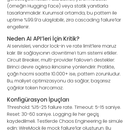
(örneğin Hugging Face) veya statik yanıtlarla
tasarlanmalıdır. Kurumsal ortamda, bu pattern ile
uptime %99.9’a ulaşılabilir, zira cascading failure’lar
engellenir.
Neden AI API’leri İçin Kritik?
AI servisleri, vendor lock-in ve rate limit’lere maruz
kalır. Bir sağlayıcının downtime’ı tüm sistemi etkiler.
Circuit Breaker, multi-provider failover’ı destekler:
Birinci devre açılırsa ikincisine yönlendirir. Pratikte,
çağrı hacmi saatte 10.000+ ise, pattern zorunludur.
Bu, maliyet optimizasyonu da sağlar; başarısız
çağrılar token harcamaz.
Konfigürasyon İpuçları
Threshold: %15-25 failure rate. Timeout: 5-15 saniye.
Reset: 30-60 saniye. Logging ile her geçiş
kaydedilmeli. Testlerde Chaos Engineering ile simüle
edin: WireMock ile mock failure’lar oluşturun. Bu