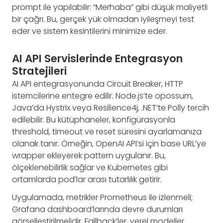
prompt ile yapılabilir: “Merhaba” gibi düşük maliyetli
bir çağrı. Bu, gerçek yük olmadan iyileşmeyi test
eder ve sistem kesintilerini minimize eder.
AI API Servislerinde Entegrasyon
Stratejileri
AI API entegrasyonunda Circuit Breaker, HTTP
istemcilerine entegre edilir. Node.js’te opossum,
Java’da Hystrix veya Resilience4j, .NET’te Polly tercih
edilebilir. Bu kütüphaneler, konfigürasyonla
threshold, timeout ve reset süresini ayarlamanıza
olanak tanır. Örneğin, OpenAI API’si için base URL’ye
wrapper ekleyerek pattern uygulanır. Bu,
ölçeklenebilirlik sağlar ve Kubernetes gibi
ortamlarda pod’lar arası tutarlılık getirir.
Uygulamada, metrikler Prometheus ile izlenmeli;
Grafana dashboard’larında devre durumları
görselleştirilmelidir. Fallback’ler, yerel modeller