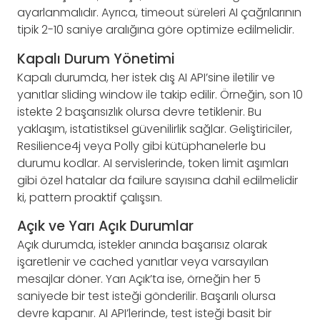
ayarlanmalıdır. Ayrıca, timeout süreleri AI çağrılarının
tipik 2-10 saniye aralığına göre optimize edilmelidir.
Kapalı Durum Yönetimi
Kapalı durumda, her istek dış AI API’sine iletilir ve
yanıtlar sliding window ile takip edilir. Örneğin, son 10
istekte 2 başarısızlık olursa devre tetiklenir. Bu
yaklaşım, istatistiksel güvenilirlik sağlar. Geliştiriciler,
Resilience4j veya Polly gibi kütüphanelerle bu
durumu kodlar. AI servislerinde, token limit aşımları
gibi özel hatalar da failure sayısına dahil edilmelidir
ki, pattern proaktif çalışsın.
Açık ve Yarı Açık Durumlar
Açık durumda, istekler anında başarısız olarak
işaretlenir ve cached yanıtlar veya varsayılan
mesajlar döner. Yarı Açık’ta ise, örneğin her 5
saniyede bir test isteği gönderilir. Başarılı olursa
devre kapanır. AI API’lerinde, test isteği basit bir