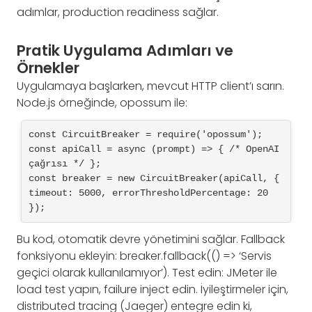
adımlar, production readiness sağlar.
Pratik Uygulama Adımları ve
Örnekler
Uygulamaya başlarken, mevcut HTTP client’ı sarın.
Node.js örneğinde, opossum ile:
const CircuitBreaker = require('opossum');

const apiCall = async (prompt) => { /* OpenAI 
çağrısı */ };

const breaker = new CircuitBreaker(apiCall, { 
timeout: 5000, errorThresholdPercentage: 20 
Bu kod, otomatik devre yönetimini sağlar. Fallback
fonksiyonu ekleyin: breaker.fallback(() => ‘Servis
geçici olarak kullanılamıyor’). Test edin: JMeter ile
load test yapın, failure inject edin. İyileştirmeler için,
distributed tracing (Jaeger) entegre edin ki,