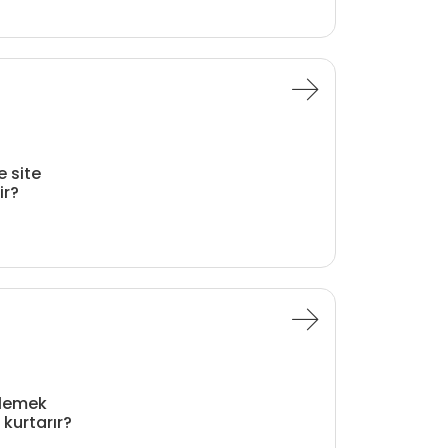
e site
ir?
klemek
kurtarır?