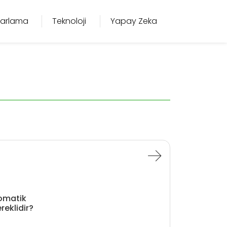
azarlama
Teknoloji
Yapay Zeka
tomatik
eklidir?