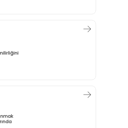
lirliğini
lanmak
rında