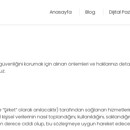
Anasayfa
Blog
Dijital P
in güvenliğini korumak için alınan önlemleri ve haklarınızı deta
uz.
“Şirket” olarak anılacaktır) tarafından sağlanan hizmetlerin
 kişisel verilerinin nasıl toplandığını, kullanıldığını, sakland
 son derece ciddi olup, bu sözleşmeye uygun hareket edecek