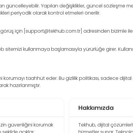
n güncelleyebilir. Yapılan değişiklikler, güncel sözleşme 
likleri periyodik olarak kontrol etmeleri önerilir.
e görüş için [
support@tekhub.com.tr
] adresinden bizimle ilet
web sitemizi kullanmaya başlamasıyla yürürlüğe girer. Kullan
ğini korumayı taahhüt eder. Bu gizlilik politikası, sadece diji
ak hazırlanmıştır.
Hakkımızda
inizin güvenliğini korumak
Tekhub, dijital çözümlerl
 şekilde açıklar.
hizmetler sunar. Teknoloj