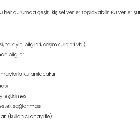
er durumda çeşitli kişisel veriler toplayabilir. Bu veriler şunl
i, tarayıcı bilgileri, erişim süreleri vb.)
n bilgiler
maçlarla kullanılacaktır:
ması
ileştirilmesi
 destek sağlanması
rı (kullanıcı onayı ile)