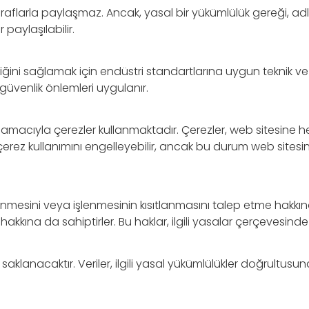
cü taraflarla paylaşmaz. Ancak, yasal bir yükümlülük gereği, 
paylaşılabilir.
nliğini sağlamak için endüstri standartlarına uygun teknik ve id
güvenlik önlemleri uygulanır.
k amacıyla çerezler kullanmaktadır. Çerezler, web sitesine h
çerez kullanımını engelleyebilir, ancak bu durum web sitesini
, silinmesini veya işlenmesinin kısıtlanmasını talep etme hakkın
 hakkına da sahiptirler. Bu haklar, ilgili yasalar çerçevesinde k
 saklanacaktır. Veriler, ilgili yasal yükümlülükler doğrultusun