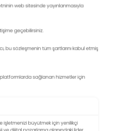
metninin web sitesinde yayınlanmasıyla
işime geçebilirsiniz.
ıcı, bu sözleşmenin tüm şartlarını kabul etmiş
tal platformlarda sağlanan hizmetler için
e işletmenizi büyütmek için yenilikçi
i ve dijital pazarlama alanındaki lider