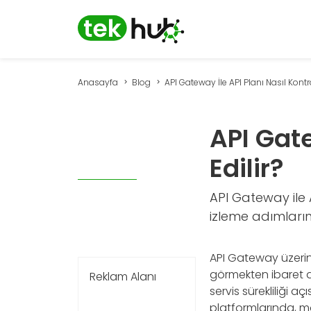
Anasayfa
Blog
API Gateway İle API Planı Nasıl Kontrol
API Gate
Edilir?
API Gateway ile A
izleme adımların
API Gateway üzerind
görmekten ibaret de
Reklam Alanı
servis sürekliliği aç
platformlarında, 