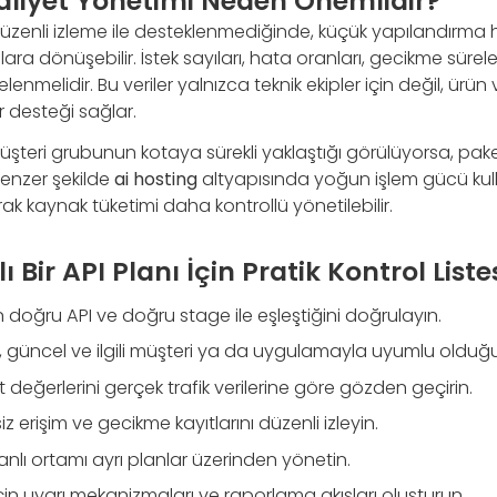
aliyet Yönetimi Neden Önemlidir?
düzenli izleme ile desteklenmediğinde, küçük yapılandırma 
a dönüşebilir. İstek sayıları, hata oranları, gecikme süreler
celenmelidir. Bu veriler yalnızca teknik ekipler için değil, ür
ar desteği sağlar.
 müşteri grubunun kotaya sürekli yaklaştığı görülüyorsa, pak
 Benzer şekilde
ai hosting
altyapısında yoğun işlem gücü kull
rak kaynak tüketimi daha kontrollü yönetilebilir.
 Bir API Planı İçin Pratik Kontrol Liste
n doğru API ve doğru stage ile eşleştiğini doğrulayın.
tif, güncel ve ilgili müşteri ya da uygulamayla uyumlu olduğ
t değerlerini gerçek trafik verilerine göre gözden geçirin.
siz erişim ve gecikme kayıtlarını düzenli izleyin.
anlı ortamı ayrı planlar üzerinden yönetin.
 için uyarı mekanizmaları ve raporlama akışları oluşturun.