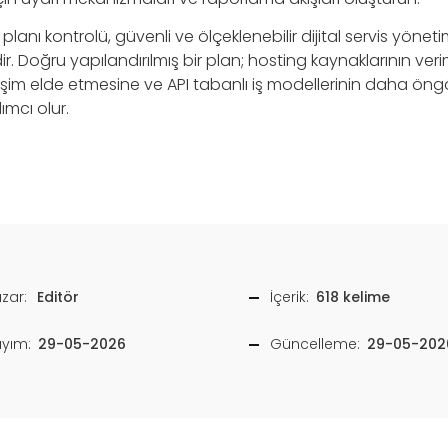
planı kontrolü, güvenli ve ölçeklenebilir dijital servis yönet
r. Doğru yapılandırılmış bir plan; hosting kaynaklarının verim
erişim elde etmesine ve API tabanlı iş modellerinin daha öngör
mcı olur.
zar:
Editör
İçerik:
618 kelime
ayım:
29-05-2026
Güncelleme:
29-05-202