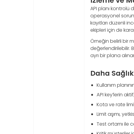
İzleme ve M
API planı kontrolü 
operasyonel sorunlar
kayıtları düzenli in
ekipleri için de kar
Örneğin belirli bir
değerlendirilebilir.
ayrı bir plana alına
Daha Sağlıklı
Kullanım planını
API key’lerin ak
Kota ve rate limi
Limit aşımı, yetki
Test ortamı ile c
Kritik müşteriler