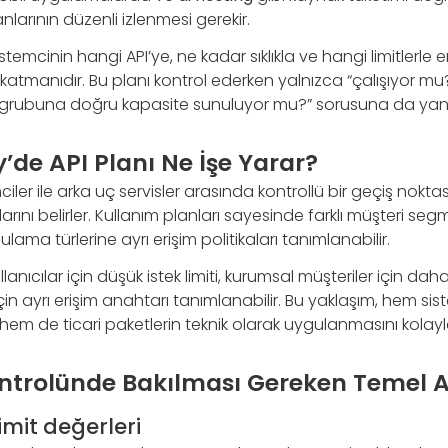
nlarının düzenli izlenmesi gerekir.
 istemcinin hangi API’ye, ne kadar sıklıkla ve hangi limitlerle e
katmanıdır. Bu planı kontrol ederken yalnızca “çalışıyor mu
ı grubuna doğru kapasite sunuluyor mu?” sorusuna da yanı
’de API Planı Ne İşe Yarar?
ler ile arka uç servisler arasında kontrollü bir geçiş noktası
larını belirler. Kullanım planları sayesinde farklı müşteri seg
ama türlerine ayrı erişim politikaları tanımlanabilir.
lanıcılar için düşük istek limiti, kurumsal müşteriler için da
in ayrı erişim anahtarı tanımlanabilir. Bu yaklaşım, hem sist
hem de ticari paketlerin teknik olarak uygulanmasını kolaylaş
ontrolünde Bakılması Gereken Temel A
imit değerleri