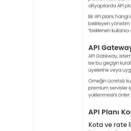
altyapılarda API pla
Bir API planı; hangi
belirleyen yönetim 
“beklenen kullanıc
API Gateway
API Gateway, istemci
ise bu geçişin kural
üyelerine veya uygul
Örneğin ücretsiz kul
premium servisler iç
yüklenmesini önler 
API Planı K
Kota ve rate l