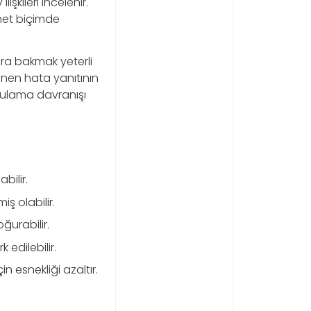
işkileri incelenir.
 net biçimde
ara bakmak yeterli
lenen hata yanıtının
ulama davranışı
bilir.
 olabilir.
ğurabilir.
 edilebilir.
in esnekliği azaltır.