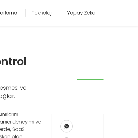
azarlama
Teknoloji
Yapay Zeka
ntrol
şleşmesi ve
ağlar.
nırlarını
lanıcı deneyimi ve
nlerde, SaaS
işken olan