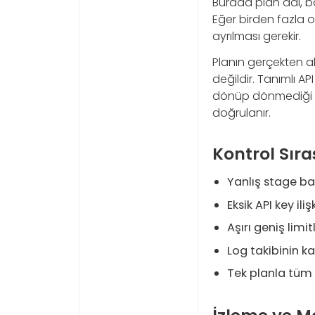
Burada plan adı, bağl
Eğer birden fazla o
ayrılması gerekir.
Planın gerçekten a
değildir. Tanımlı AP
dönüp dönmediği k
doğrulanır.
Kontrol Sıra
Yanlış stage bağ
Eksik API key ilişk
Aşırı geniş limitl
Log takibinin ka
Tek planla tüm 