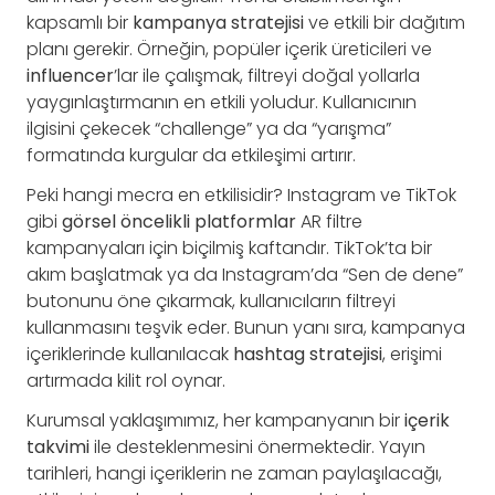
kapsamlı bir
kampanya stratejisi
ve etkili bir dağıtım
planı gerekir. Örneğin, popüler içerik üreticileri ve
influencer
’lar ile çalışmak, filtreyi doğal yollarla
yaygınlaştırmanın en etkili yoludur. Kullanıcının
ilgisini çekecek “challenge” ya da “yarışma”
formatında kurgular da etkileşimi artırır.
Peki hangi mecra en etkilisidir? Instagram ve TikTok
gibi
görsel öncelikli platformlar
AR filtre
kampanyaları için biçilmiş kaftandır. TikTok’ta bir
akım başlatmak ya da Instagram’da “Sen de dene”
butonunu öne çıkarmak, kullanıcıların filtreyi
kullanmasını teşvik eder. Bunun yanı sıra, kampanya
içeriklerinde kullanılacak
hashtag stratejisi
, erişimi
artırmada kilit rol oynar.
Kurumsal yaklaşımımız, her kampanyanın bir
içerik
takvimi
ile desteklenmesini önermektedir. Yayın
tarihleri, hangi içeriklerin ne zaman paylaşılacağı,