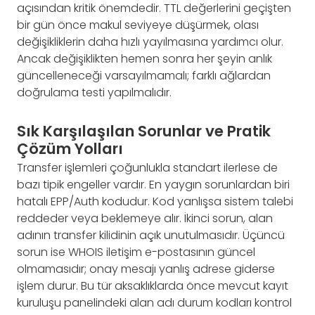
açısından kritik önemdedir. TTL değerlerini geçişten
bir gün önce makul seviyeye düşürmek, olası
değişikliklerin daha hızlı yayılmasına yardımcı olur.
Ancak değişiklikten hemen sonra her şeyin anlık
güncelleneceği varsayılmamalı; farklı ağlardan
doğrulama testi yapılmalıdır.
Sık Karşılaşılan Sorunlar ve Pratik
Çözüm Yolları
Transfer işlemleri çoğunlukla standart ilerlese de
bazı tipik engeller vardır. En yaygın sorunlardan biri
hatalı EPP/Auth kodudur. Kod yanlışsa sistem talebi
reddeder veya beklemeye alır. İkinci sorun, alan
adının transfer kilidinin açık unutulmasıdır. Üçüncü
sorun ise WHOIS iletişim e-postasının güncel
olmamasıdır; onay mesajı yanlış adrese giderse
işlem durur. Bu tür aksaklıklarda önce mevcut kayıt
kuruluşu panelindeki alan adı durum kodları kontrol