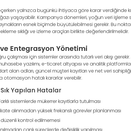
eçerken yalnızca bugünkü ihtiyaca göre karar verdiğinde k
zı yaşayabilir. Kampanya dönemleri, yoğun veri işleme sa
n kaynakların esnek biçimde büyütülebilmesi gerekir. Bu nokt
leme sıklığı ve izleme araçları birlikte değerlendirilmelidir.
i ve Entegrasyon Yönetimi
alışması için sistemler arasında tutarlı veri akışı gereki
hasebe yazılımı, e-ticaret altyapısı ve analitik platformlar
ndart alan adları, güncel müşteri kayıtları ve net veri sahipliğ
otomasyon hatalı kararlar verebilir.
ık Yapılan Hatalar
arklı sistemlerde mükerrer kayıtlarla tutulması
 dikkate alınmadan yüksek frekanslı görevler planlanması
n düzenli kontrol edilmemesi
anılmadan canlı süreçlerde değişiklik yapılması