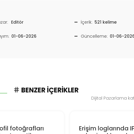
zar:
Editör
İçerik:
521 kelime
ayım:
01-06-2026
Güncelleme:
01-06-202
BENZER İÇERIKLER
Dijital Pazarlama ka
ofil fotoğrafları
Erişim loglarında I