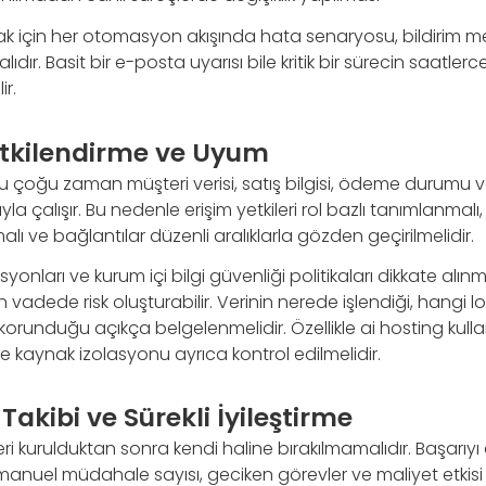
ak için her otomasyon akışında hata senaryosu, bildirim m
dır. Basit bir e-posta uyarısı bile kritik bir sürecin saatler
ir.
etkilendirme ve Uyum
oğu zaman müşteri verisi, satış bilgisi, ödeme durumu vey
la çalışır. Bu nedenle erişim yetkileri rol bazlı tanımlanmalı,
malı ve bağlantılar düzenli aralıklarla gözden geçirilmelidir.
syonları ve kurum içi bilgi güvenliği politikaları dikkate al
adede risk oluşturabilir. Verinin nerede işlendiği, hangi l
 korunduğu açıkça belgelenmelidir. Özellikle ai hosting kull
 kaynak izolasyonu ayrıca kontrol edilmelidir.
akibi ve Sürekli İyileştirme
 kurulduktan sonra kendi haline bırakılmamalıdır. Başarıyı 
 manuel müdahale sayısı, geciken görevler ve maliyet etkisi g