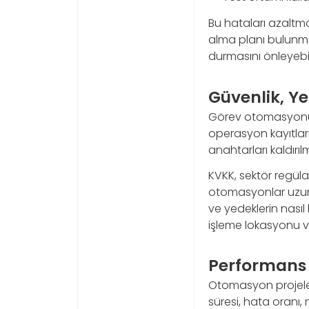
Bu hataları azaltm
alma planı bulunmalı
durmasını önleyebil
Güvenlik, Y
Görev otomasyonu ç
operasyon kayıtlarıy
anahtarları kaldırıl
KVKK, sektör regüla
otomasyonlar uzun v
ve yedeklerin nasıl
işleme lokasyonu ve
Performans T
Otomasyon projeleri
süresi, hata oranı,