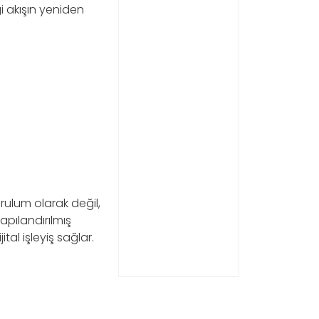
i akışın yeniden
urulum olarak değil,
apılandırılmış
al işleyiş sağlar.