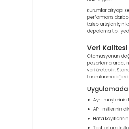
Kurumlar altyapı s
performans darboğa
talep artışları içi
depolama tipi, yedek
Veri Kalites
Otomasyonun doğru ç
pazarlama aracı, mu
veri üretebilir. Sta
tanımlanmadığında 
Uygulamada S
Aynı müşterinin f
API limitlerinin
Hata kayıtlarını
Test ortamı kull