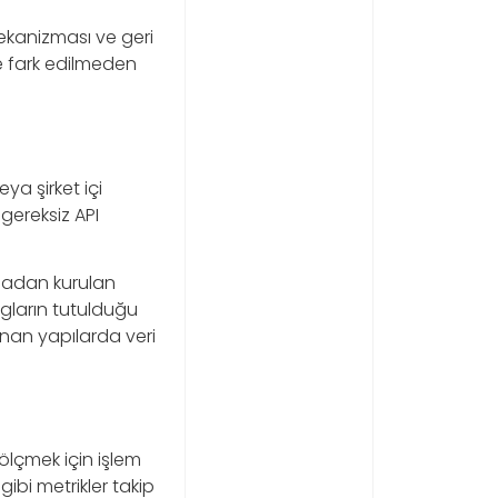
ekanizması ve geri
ce fark edilmeden
a şirket içi
 gereksiz API
ınmadan kurulan
ogların tutulduğu
anan yapılarda veri
ölçmek için işlem
ibi metrikler takip