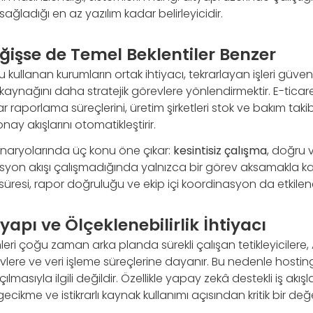
ağladığı en az yazılım kadar belirleyicidir.
ğişse de Temel Beklentiler Benzer
llanan kurumların ortak ihtiyacı, tekrarlayan işleri güveni
aynağını daha stratejik görevlere yönlendirmektir. E-ticaret
lar raporlama süreçlerini, üretim şirketleri stok ve bakım takibi
ay akışlarını otomatikleştirir.
senaryolarında üç konu öne çıkar:
kesintisiz çalışma
, doğru v
masyon akışı çalışmadığında yalnızca bir görev aksamakla k
süresi, rapor doğruluğu ve ekip içi koordinasyon da etkileneb
yapı ve Ölçeklenebilirlik İhtiyacı
i çoğu zaman arka planda sürekli çalışan tetikleyicilere, A
ere ve veri işleme süreçlerine dayanır. Bu nedenle hosting
çılmasıyla ilgili değildir. Özellikle yapay zekâ destekli iş akış
ecikme ve istikrarlı kaynak kullanımı açısından kritik bir de