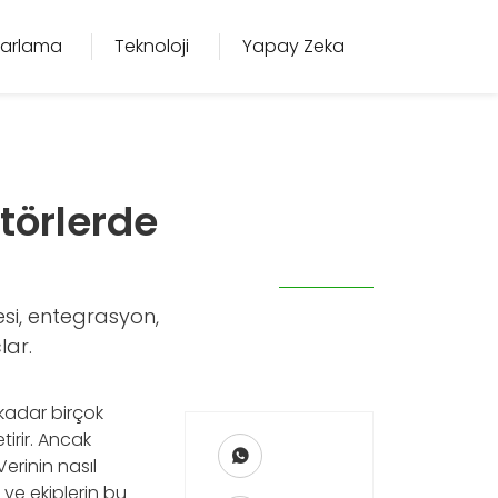
azarlama
Teknoloji
Yapay Zeka
törlerde
esi, entegrasyon,
lar.
kadar birçok
tirir. Ancak
erinin nasıl
ı ve ekiplerin bu