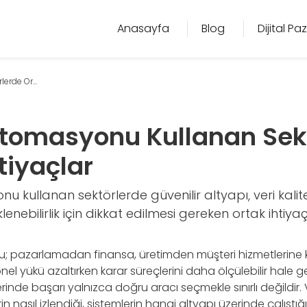
Anasayfa
Blog
Dijital P
rde Or...
tomasyonu Kullanan Sek
tiyaçlar
 kullanan sektörlerde güvenilir altyapı, veri kalit
lenebilirlik için dikkat edilmesi gereken ortak ihtiyaç
 pazarlamadan finansa, üretimden müşteri hizmetlerine 
l yükü azaltırken karar süreçlerini daha ölçülebilir hale ge
nde başarı yalnızca doğru aracı seçmekle sınırlı değildir. V
in nasıl izlendiği, sistemlerin hangi altyapı üzerinde çalıştığ