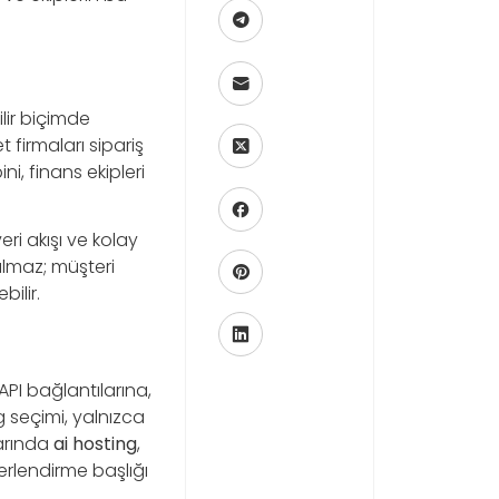
lir biçimde
 firmaları sipariş
ni, finans ekipleri
eri akışı ve kolay
almaz; müşteri
ilir.
PI bağlantılarına,
 seçimi, yalnızca
larında
ai hosting
,
ğerlendirme başlığı