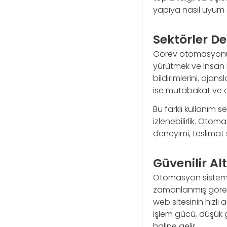
yapıya nasıl uyum s
Sektörler De
Görev otomasyonu ku
yürütmek ve insan k
bildirimlerini, ajans
ise mutabakat ve on
Bu farklı kullanım 
izlenebilirlik. Oto
deneyimi, teslimat 
Güvenilir Alt
Otomasyon sistemler
zamanlanmış görevl
web sitesinin hızlı a
işlem gücü, düşük g
haline gelir.