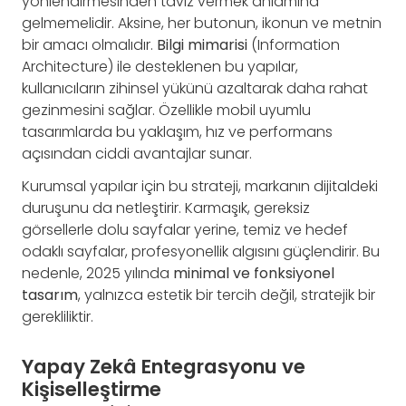
yönlendirmesinden taviz vermek anlamına
gelmemelidir. Aksine, her butonun, ikonun ve metnin
bir amacı olmalıdır.
Bilgi mimarisi
(Information
Architecture) ile desteklenen bu yapılar,
kullanıcıların zihinsel yükünü azaltarak daha rahat
gezinmesini sağlar. Özellikle mobil uyumlu
tasarımlarda bu yaklaşım, hız ve performans
açısından ciddi avantajlar sunar.
Kurumsal yapılar için bu strateji, markanın dijitaldeki
duruşunu da netleştirir. Karmaşık, gereksiz
görsellerle dolu sayfalar yerine, temiz ve hedef
odaklı sayfalar, profesyonellik algısını güçlendirir. Bu
nedenle, 2025 yılında
minimal ve fonksiyonel
tasarım
, yalnızca estetik bir tercih değil, stratejik bir
gerekliliktir.
Yapay Zekâ Entegrasyonu ve
Kişiselleştirme