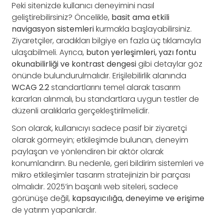
Peki sitenizde kullanıcı deneyimini nasıl
geliştirebilirsiniz? Öncelikle,
basit ama etkili
navigasyon sistemleri
kurmakla başlayabilirsiniz.
Ziyaretçiler, aradıkları bilgiye en fazla üç tıklamayla
ulaşabilmeli. Ayrıca,
buton yerleşimleri, yazı fontu
okunabilirliği ve kontrast dengesi
gibi detaylar göz
önünde bulundurulmalıdır. Erişilebilirlik alanında
WCAG 2.2
standartlarını temel alarak tasarım
kararları alınmalı, bu standartlara uygun testler de
düzenli aralıklarla gerçekleştirilmelidir.
Son olarak, kullanıcıyı sadece pasif bir ziyaretçi
olarak görmeyin; etkileşimde bulunan, deneyim
paylaşan ve yönlendiren bir aktör olarak
konumlandırın. Bu nedenle, geri bildirim sistemleri ve
mikro etkileşimler tasarım stratejinizin bir parçası
olmalıdır. 2025’in başarılı web siteleri, sadece
görünüşe değil,
kapsayıcılığa, deneyime ve erişime
de yatırım yapanlardır.