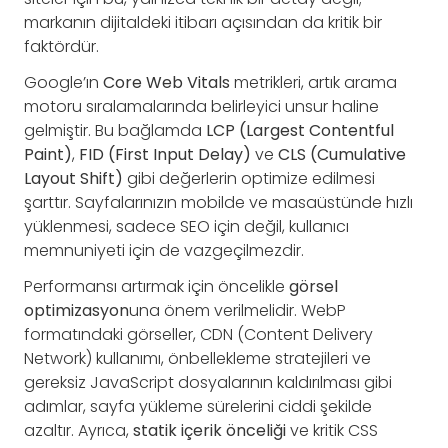
markanın dijitaldeki itibarı açısından da kritik bir
faktördür.
Google’ın
Core Web Vitals
metrikleri, artık arama
motoru sıralamalarında belirleyici unsur haline
gelmiştir. Bu bağlamda
LCP (Largest Contentful
Paint)
,
FID (First Input Delay)
ve
CLS (Cumulative
Layout Shift)
gibi değerlerin optimize edilmesi
şarttır. Sayfalarınızın mobilde ve masaüstünde hızlı
yüklenmesi, sadece SEO için değil, kullanıcı
memnuniyeti için de vazgeçilmezdir.
Performansı artırmak için öncelikle
görsel
optimizasyon
una önem verilmelidir. WebP
formatındaki görseller, CDN (Content Delivery
Network) kullanımı, önbellekleme stratejileri ve
gereksiz JavaScript dosyalarının kaldırılması gibi
adımlar, sayfa yükleme sürelerini ciddi şekilde
azaltır. Ayrıca,
statik içerik önceliği
ve kritik CSS