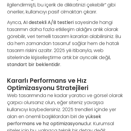
ilgilendirmişti, bu içerik de dikkatinizi çekebilir” gibi
öneriler, kullanıcıyı pasif olmaktan çıkarır.
Ayrıca,
AI destekli A/B testleri
sayesinde hangi
tasarımın daha fazla etkileşim aldığını anlık olarak
görebilir, veri temelli tasarım kararları alabilirsiniz. Bu
da hem zamandan tasarruf sağlar hem de hatalı
tasarım riskini azaltır. 2025 yılı itibarıyla, web
sitelerinde kişiselleştirme artık bir ayrıcalık değil,
standart bir beklentidir
.
Kararlı Performans ve Hız
Optimizasyonu Stratejileri
Web tasarımında ne kadar yaratıcı ve görsel olarak
çarpıcı olursanız olun, eğer siteniz yavaşsa
kullanıcıyı kaybedersiniz. 2025 trendleri içinde yer
alan en önemli başlıklardan biri de
yüksek
performans ve hız optimizasyonu
dur. Kurumsal
siteler için bu, yalnızca teknik bir detay değil;