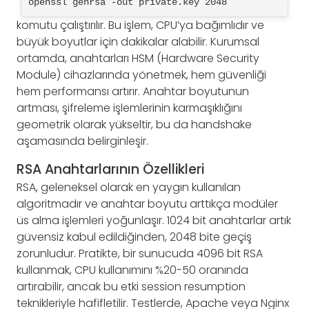
openssl genrsa -out private.key 2048
komutu çalıştırılır. Bu işlem, CPU’ya bağımlıdır ve
büyük boyutlar için dakikalar alabilir. Kurumsal
ortamda, anahtarları HSM (Hardware Security
Module) cihazlarında yönetmek, hem güvenliği
hem performansı artırır. Anahtar boyutunun
artması, şifreleme işlemlerinin karmaşıklığını
geometrik olarak yükseltir, bu da handshake
aşamasında belirginleşir.
RSA Anahtarlarının Özellikleri
RSA, geleneksel olarak en yaygın kullanılan
algoritmadır ve anahtar boyutu arttıkça modüler
üs alma işlemleri yoğunlaşır. 1024 bit anahtarlar artık
güvensiz kabul edildiğinden, 2048 bite geçiş
zorunludur. Pratikte, bir sunucuda 4096 bit RSA
kullanmak, CPU kullanımını %20-50 oranında
artırabilir, ancak bu etki session resumption
teknikleriyle hafifletilir. Testlerde, Apache veya Nginx