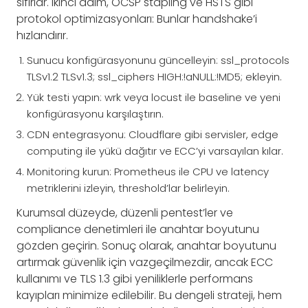
sıfırlar. İkinci adım, OCSP stapling ve HSTS gibi
protokol optimizasyonları: Bunlar handshake’i
hızlandırır.
Sunucu konfigürasyonunu güncelleyin: ssl_protocols
TLSv1.2 TLSv1.3; ssl_ciphers HIGH:!aNULL:!MD5; ekleyin.
Yük testi yapın: wrk veya locust ile baseline ve yeni
konfigürasyonu karşılaştırın.
CDN entegrasyonu: Cloudflare gibi servisler, edge
computing ile yükü dağıtır ve ECC’yi varsayılan kılar.
Monitoring kurun: Prometheus ile CPU ve latency
metriklerini izleyin, threshold’lar belirleyin.
Kurumsal düzeyde, düzenli pentest’ler ve
compliance denetimleri ile anahtar boyutunu
gözden geçirin. Sonuç olarak, anahtar boyutunu
artırmak güvenlik için vazgeçilmezdir, ancak ECC
kullanımı ve TLS 1.3 gibi yeniliklerle performans
kayıpları minimize edilebilir. Bu dengeli strateji, hem