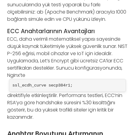
sunucularında yük testi yaparak bu farkı
ölçebilirsiniz: ab (Apache Benchmark) aracıyla 1000
bağlantı simüle edin ve CPU yükünü izleyin.
ECC Anahtarlarının Avantajları
ECC, daha verimli matematiksel yapısı sayesinde
düşük kaynak tüketimiyle yüksek güvenlik sunar. NIST
P-256 eğrisi, mobil cihazlar ve IoT için idealdir.
Uygulamada, Let’s Encrypt gibi ücretsiz CA’lar ECC
sertifikaları destekler. Sunucu konfigürasyonunda,
Nginx’te
ssl_ecdh_curve secp384r1;
direktifiyle etkinleştirilir. Performans testleri, ECC’nin
RSA’ya göre handshake süresini %30 kısalttığını
gösterir, bu da yüksek trafikli siteler için kritik bir
kazanımdır.
Anahtar Boyutunu Artırmanın