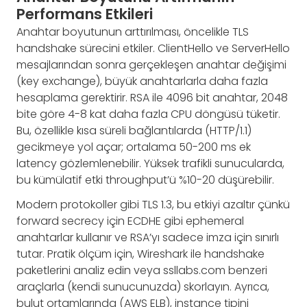
Performans Etkileri
Anahtar boyutunun arttırılması, öncelikle TLS
handshake sürecini etkiler. ClientHello ve ServerHello
mesajlarından sonra gerçekleşen anahtar değişimi
(key exchange), büyük anahtarlarla daha fazla
hesaplama gerektirir. RSA ile 4096 bit anahtar, 2048
bite göre 4-8 kat daha fazla CPU döngüsü tüketir.
Bu, özellikle kısa süreli bağlantılarda (HTTP/1.1)
gecikmeye yol açar; ortalama 50-200 ms ek
latency gözlemlenebilir. Yüksek trafikli sunucularda,
bu kümülatif etki throughput’ü %10-20 düşürebilir.
Modern protokoller gibi TLS 1.3, bu etkiyi azaltır çünkü
forward secrecy için ECDHE gibi ephemeral
anahtarlar kullanır ve RSA’yı sadece imza için sınırlı
tutar. Pratik ölçüm için, Wireshark ile handshake
paketlerini analiz edin veya ssllabs.com benzeri
araçlarla (kendi sunucunuzda) skorlayın. Ayrıca,
bulut ortamlarında (AWS ELB), instance tipini