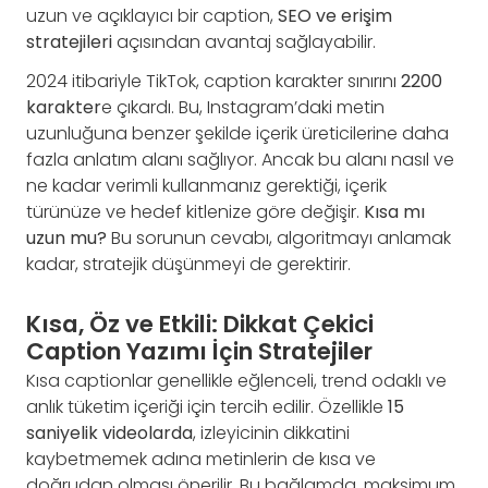
uzun ve açıklayıcı bir caption,
SEO ve erişim
stratejileri
açısından avantaj sağlayabilir.
2024 itibariyle TikTok, caption karakter sınırını
2200
karakter
e çıkardı. Bu, Instagram’daki metin
uzunluğuna benzer şekilde içerik üreticilerine daha
fazla anlatım alanı sağlıyor. Ancak bu alanı nasıl ve
ne kadar verimli kullanmanız gerektiği, içerik
türünüze ve hedef kitlenize göre değişir.
Kısa mı
uzun mu?
Bu sorunun cevabı, algoritmayı anlamak
kadar, stratejik düşünmeyi de gerektirir.
Kısa, Öz ve Etkili: Dikkat Çekici
Caption Yazımı İçin Stratejiler
Kısa captionlar genellikle eğlenceli, trend odaklı ve
anlık tüketim içeriği için tercih edilir. Özellikle
15
saniyelik videolarda
, izleyicinin dikkatini
kaybetmemek adına metinlerin de kısa ve
doğrudan olması önerilir. Bu bağlamda, maksimum