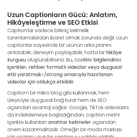
Uzun Captionların Gücü: Anlatım,
Hikâyeleştirme ve SEO Etkisi
Caption’lar sadece birkaç kelimelik
tanımlamalardan ibaret olmak zorunda değil. Uzun
captionlar sayesinde bir ürünün arka planını
anlatabilir, deneyim paylaşabilir, hatta bir
hikâye
kurgusu
oluşturabilirsiniz. Bu, özellikle
bilgilendirici
içerikler, rehber formatlı videolar veya duygusal
etki yaratmak</strong amacıyla hazırlanan
videolar için oldukça etkilidir.
Caption’ı bir mikro blog gibi kullanmak, hem
izleyiciyle duygusal bağ kurar hem de SEO
açısından avantaj sağlar. Google, TikTok videolarını
da indekslemeye başladığından, caption metni
içerikte kullanılan
anahtar kelimeler
açısından
önem kazanmaktadır. Örneğin bir moda markası
için yazılan uzun bir caption şu şekilde olabilir: