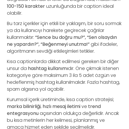
100-150 karakter
uzunluğunda bir caption ideal
olabilir.
Bu tarz içerikler için etkili bir yaklaşım, bir soru sormak
ya da kullanıcıyı harekete geçirecek çağrılar
kullanmaktır:
“Sence bu doğru mu?”, “Sen olsaydın
ne yapardın?”, “Beğenmeyi unutma!”
gibi ifadeler,
algoritmanın sevdiği etkileşimleri tetikler.
Kısa captionlarda dikkat edilmesi gereken bir diğer
unsur da
hashtag kullanımı
dır. Öne çıkmak istenen
kategoriye göre maksimum 3 ila 5 adet özgün ve
hedeflenmiş hashtag kullanılmalıdır. Fazla hashtag,
spam algısına yol açabilir.
Kurumsal içerik üretiminde, kısa caption stratejisi;
marka bilinirliği
,
hızlı mesaj iletimi
ve
trend
entegrasyonu
açısından oldukça değerlidir. Ancak
bu kısa metinlerin her kelimesi, planlanmış ve
amaca hizmet eden şekilde seçilmelidir.