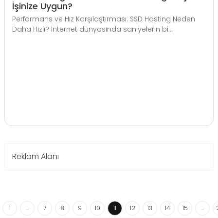
İşinize Uygun?
Performans ve Hız Karşılaştırması: SSD Hosting Neden
Daha Hızlı? İnternet dünyasında saniyelerin bi...
Reklam Alanı
1
…
7
8
9
10
11
12
13
14
15
…