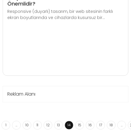
Önemlidir?
Responsive (duyarlı) tasarım, bir web sitesinin farklı
ekran boyutlarında ve cihazlarda kusursuz bir...
Reklam Alanı
1
…
10
11
12
13
14
15
16
17
18
…