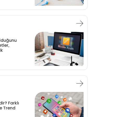
olduğunu
etler,
ik
ir? Farklı
ve Trend