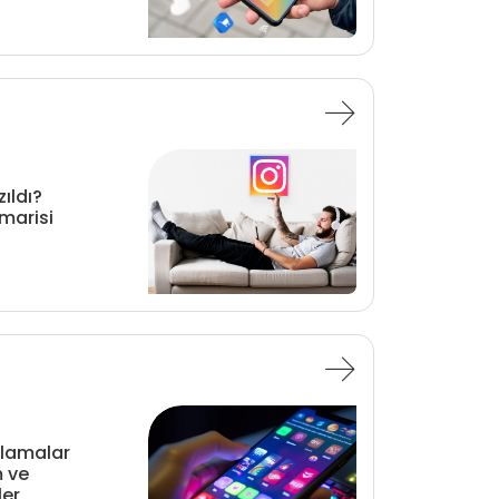
ıldı?
marisi
ulamalar
m ve
ler