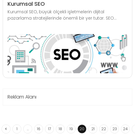
Kurumsal SEO
Kurumsal SEO, büyük ölçekli işletmelerin dijital
pazarlama stratejilerinde önemli bir yer tutar. SEO...
Reklam Alanı
1
…
16
17
18
19
20
21
22
23
24