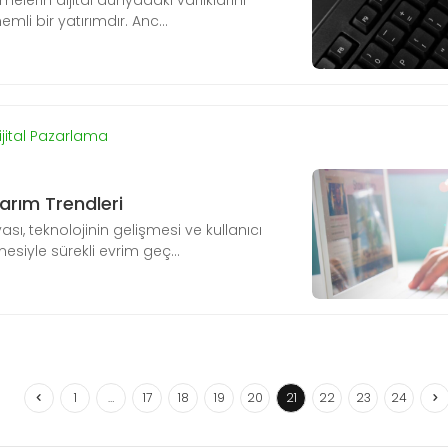
melerin dijital dünyadaki varlıklarını
mli bir yatırımdır. Anc...
ijital Pazarlama
rım Trendleri
ı, teknolojinin gelişmesi ve kullanıcı
esiyle sürekli evrim geç...
1
…
17
18
19
20
21
22
23
24