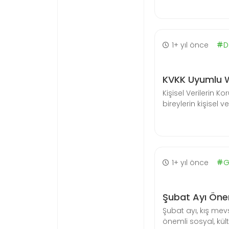
1+ yıl önce
D
KVKK Uyumlu W
Kişisel Verilerin 
bireylerin kişisel v
1+ yıl önce
G
Şubat Ayı Öne
Şubat ayı, kış mev
önemli sosyal, kült