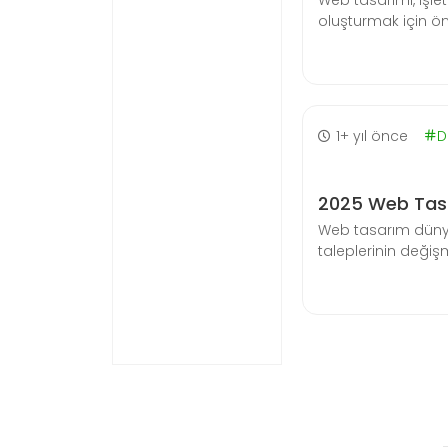
Web tasarımı, işlet
oluşturmak için öne
1+ yıl önce
D
2025 Web Tasa
Web tasarım dünyas
taleplerinin değişm