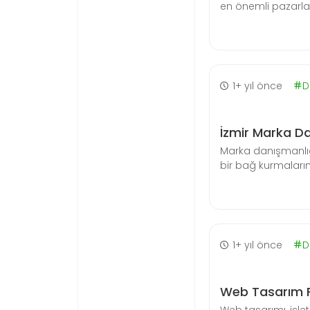
en önemli pazarlam
1+ yıl önce
D
İzmir Marka Da
Marka danışmanlığı,
bir bağ kurmaları
1+ yıl önce
D
Web Tasarım Fi